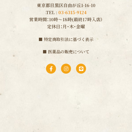
東京都目黒区自由が丘1-16-10
TEL :
03-6315-9124
営業時間：10時〜18時(最終17時入店）
定休日：月・木・金曜
■
特定商取引法に基づく表示
■
医薬品の販売について
F
I
L
a
n
i
c
s
n
e
t
e
b
a
o
g
o
r
k
a
-
m
f