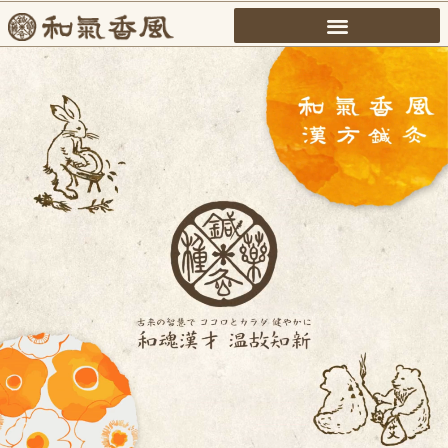
内
容
を
ス
キ
ッ
プ