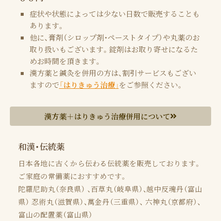
症状や状態によっては少ない日数で販売することも
あります。
他に、膏剤（シロップ剤・ペーストタイプ）や丸薬のお
取り扱いもございます。錠剤はお取り寄せになるた
めお時間を頂きます。
漢方薬と鍼灸を併用の方は、割引サービスもござい
ますので
「はりきゅう治療」
をご参照ください。
漢方薬＋はりきゅう治療併用について
和漢・伝統薬
日本各地に古くから伝わる伝統薬を販売しております。
ご家庭の常備薬におすすめです。
陀羅尼助丸（奈良県） 、百草丸（岐阜県）、越中反魂丹（富山
県） 忍術丸（滋賀県）、萬金丹（三重県）、 六神丸（京都府）、
富山の配置薬（富山県）