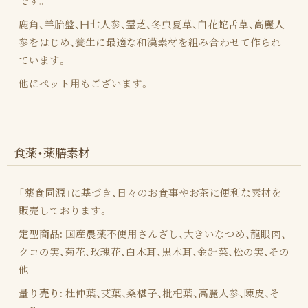
です。
鹿角、羊胎盤、田七人参、霊芝、冬虫夏草、白花蛇舌草、高麗人
参をはじめ、養生に最適な和漢素材を組み合わせて作られ
ています。
他にペット用もございます。
食薬・薬膳素材
「薬食同源」に基づき、日々のお食事やお茶に便利な素材を
販売しております。
定型商品:
国産農薬不使用さんざし、大きいなつめ、龍眼肉、
クコの実、菊花、玫瑰花、白木耳、黒木耳、金針菜、松の実、その
他
量り売り:
杜仲葉、艾葉、桑椹子、枇杷葉、高麗人参、陳皮、そ