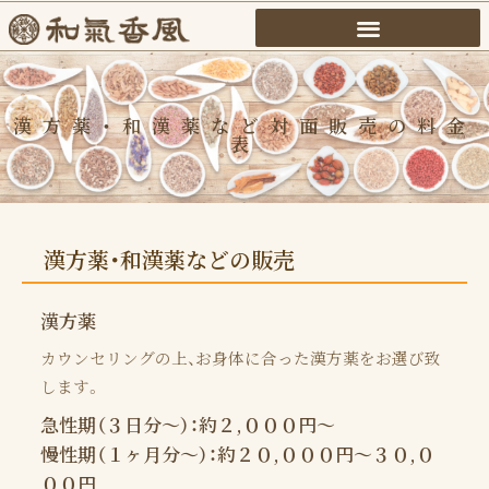
内
容
を
ス
漢方薬・和漢薬など対面販売の料金
キ
表
ッ
プ
漢方薬・和漢薬などの販売
漢方薬
カウンセリングの上、お身体に合った漢方薬をお選び致
します。
急性期（３日分〜）：約２,０００円〜
慢性期（１ヶ月分〜）：約２０,０００円〜３０,０
００円