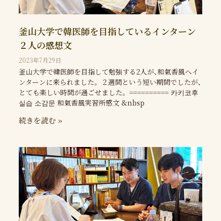
釜山大学で韓医師を目指しているインターン
２人の感想文
2023年7月29日
釜山大学で韓医師を目指して勉強する2人が、和氣香風へイ
ンターンに来られました。 ２週間という短い期間でしたが、
とても楽しい時間が過ごせました。 ========== 카키코후
실습 소감문 和氣香風実習所感文 &nbsp
続きを読む »