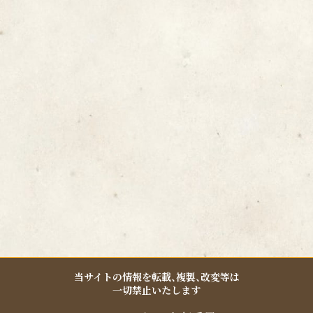
b
a
o
g
o
r
k
a
-
m
f
当サイトの情報を転載、複製、改変等は
一切禁止いたします