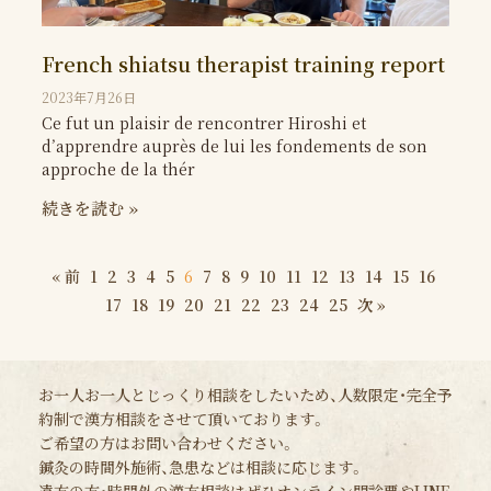
French shiatsu therapist training report
2023年7月26日
Ce fut un plaisir de rencontrer Hiroshi et
d’apprendre auprès de lui les fondements de son
approche de la thér
続きを読む »
« 前
1
2
3
4
5
6
7
8
9
10
11
12
13
14
15
16
17
18
19
20
21
22
23
24
25
次 »
お一人お一人とじっくり相談をしたいため、人数限定・完全予
約制で漢方相談をさせて頂いております。
ご希望の方はお問い合わせください。
鍼灸の時間外施術、急患などは相談に応じます。
遠方の方・時間外の漢方相談はぜひオンライン問診票やLINE