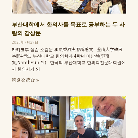
부산대학에서 한의사를 목표로 공부하는 두 사
람의 감상문
2023年7月29日
카키코후 실습 소감문 和氣香風実習所感文 釜山大学韓医
学部4年生 부산대학교 한의학과 4학년 이남현(李南
賢,Namhyun Yi) 한국의 부산대학교 한의학전문대학원에
서 한의사가 되
続きを読む »