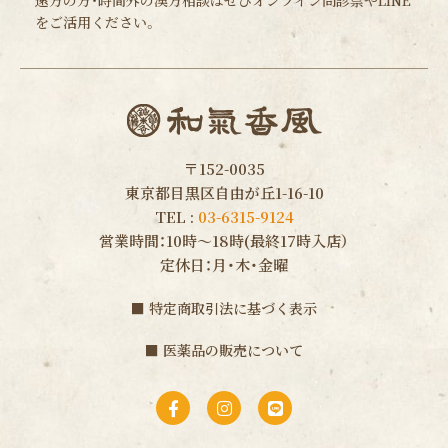
をご活用ください。
〒152-0035
東京都目黒区自由が丘1-16-10
TEL :
03-6315-9124
営業時間：10時〜18時(最終17時入店）
定休日：月・木・金曜
■
特定商取引法に基づく表示
■
医薬品の販売について
F
I
L
a
n
i
c
s
n
e
t
e