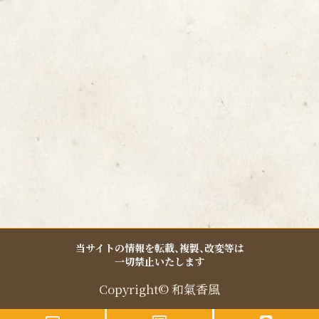
k
a
-
m
f
当サイトの情報を転載、複製、改変等は
一切禁止いたします
Copyright© 和氣香風