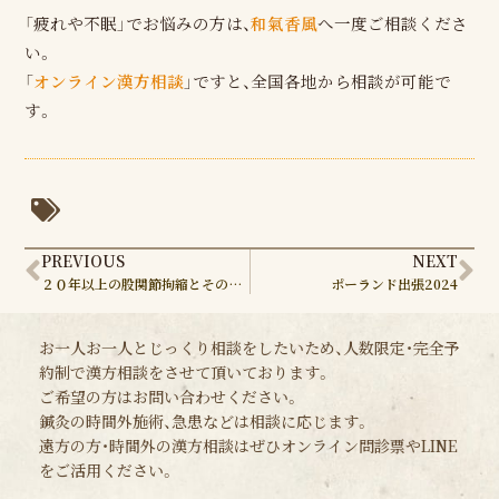
「疲れや不眠」でお悩みの方は、
和氣香風
へ一度ご相談くださ
い。
「
オンライン漢方相談
」ですと、全国各地から相談が可能で
す。
Prev
Ne
PREVIOUS
NEXT
２０年以上の股関節拘縮とその改善
ポーランド出張2024
お一人お一人とじっくり相談をしたいため、人数限定・完全予
約制で漢方相談をさせて頂いております。
ご希望の方はお問い合わせください。
鍼灸の時間外施術、急患などは相談に応じます。
遠方の方・時間外の漢方相談はぜひオンライン問診票やLINE
をご活用ください。