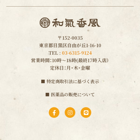
〒152-0035
東京都目黒区自由が丘1-16-10
TEL :
03-6315-9124
営業時間：10時〜18時(最終17時入店）
定休日：月・木・金曜
■
特定商取引法に基づく表示
■
医薬品の販売について
F
I
L
a
n
i
c
s
n
e
t
e
b
a
o
g
o
r