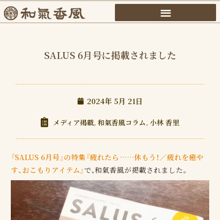
内
容
を
ス
SALUS 6月号に掲載されました
キ
ッ
プ
2024年 5月 21日
メディア掲載
,
和氣香風コラム
,
小林 香里
『SALUS 6月号』の特集『疲れたら……休もう！／疲れを癒や
す、おこもりアイテム』
で、和氣香風が掲載されました。