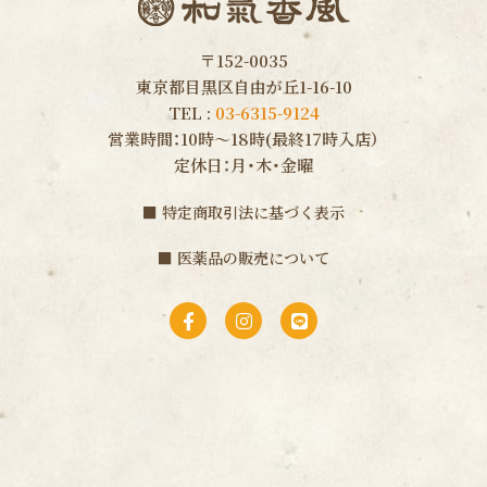
〒152-0035
東京都目黒区自由が丘1-16-10
TEL :
03-6315-9124
営業時間：10時〜18時(最終17時入店）
定休日：月・木・金曜
■
特定商取引法に基づく表示
■
医薬品の販売について
F
I
L
a
n
i
c
s
n
e
t
e
b
a
o
g
o
r
k
a
-
m
f