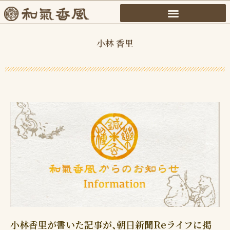
内
容
を
小林 香里
ス
キ
ッ
プ
小林香里が書いた記事が、朝日新聞Reライフに掲