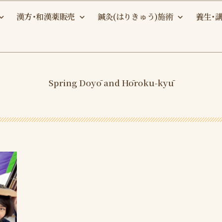
漢方・和漢薬販売
鍼灸(はりきゅう)施術
養生・
Spring Doyō and Hōroku-kyū