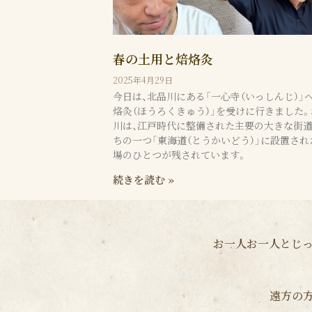
春の土用と焙烙灸
2025年4月29日
今日は、北品川にある「一心寺（いっしんじ）」
烙灸（ほうろくきゅう）」を受けに行きました。
川は、江戸時代に整備された主要の大きな街
ちの一つ「東海道（とうかいどう）」に設置され
場のひとつが残されています。
続きを読む »
お一人お一人とじっ
遠方の方