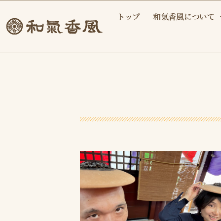
内
トップ
和氣香風について
容
を
ス
キ
ッ
プ