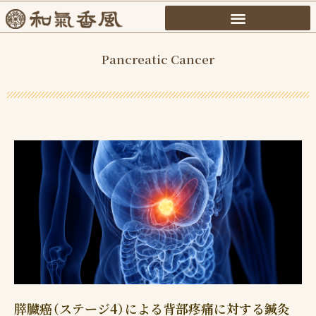
内
容
を
Pancreatic Cancer
ス
キ
ッ
プ
膵臓癌（ステージ4）による背部疼痛に対する鍼灸