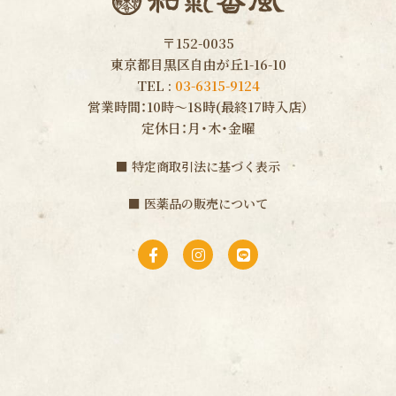
〒152-0035
東京都目黒区自由が丘1-16-10
TEL :
03-6315-9124
営業時間：10時〜18時(最終17時入店）
定休日：月・木・金曜
■
特定商取引法に基づく表示
■
医薬品の販売について
F
I
L
a
n
i
c
s
n
e
t
e
b
a
o
g
o
r
k
a
-
m
f