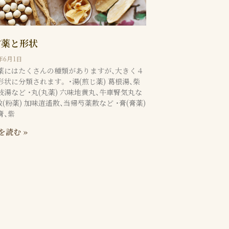
⽅薬と形状
9年6月1日
薬にはたくさんの種類がありますが、⼤きく４
形状に分類されます。 ・湯(煎じ薬) 葛根湯、柴
枝湯など ・丸(丸薬) 六味地⻩丸、⽜⾞腎気丸な
散(粉薬) 加味逍遙散、当帰芍薬散など ・膏(膏薬)
膏、紫
を読む »