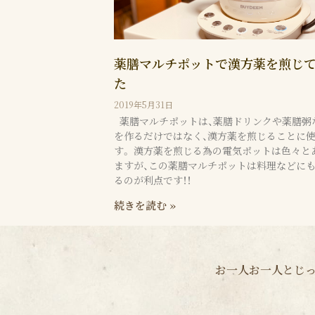
薬膳マルチポットで漢方薬を煎じ
た
2019年5月31日
薬膳マルチポットは、薬膳ドリンクや薬膳粥
を作るだけではなく、漢方薬を煎じることに
す。 漢方薬を煎じる為の電気ポットは色々と
ますが、この薬膳マルチポットは料理などに
るのが利点です！！
続きを読む »
お一人お一人とじっ