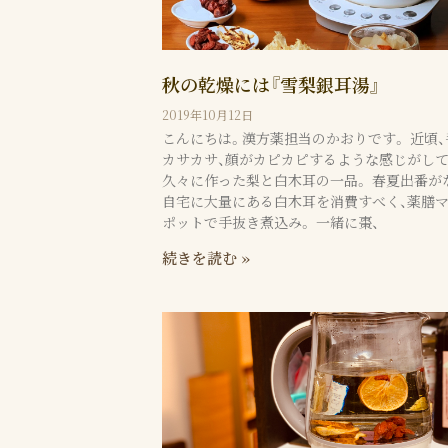
秋の乾燥には『雪梨銀耳湯』
2019年10月12日
こんにちは。漢方薬担当のかおりです。 近頃、
カサカサ、顔がカピカピするような感じがして
久々に作った梨と白木耳の一品。 春夏出番が
自宅に大量にある白木耳を消費すべく、薬膳
ポットで手抜き煮込み。 一緒に棗、
続きを読む »