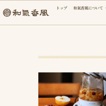
内
トップ
和氣香風について
容
を
ス
キ
ッ
プ