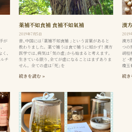
薬補不如食補 食補不如氣補
漢
2019年7月5日
201
手が
昔、中国には「薬補不如食補 」という言葉があると
漢⽅
、
教わりました。 薬で補うは食で補うに如かず！ 漢方
つの
なく、
医学では、病気は「気の虚」から始まると考えます。
胡桂
マルチ
生きている限り、全てが虚になることはまずありま
ど ・
せん。 全ての虚は「死」を
瓊⽟
続きを読む »
続き