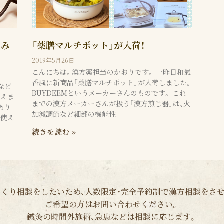
てみ
「薬膳マルチポット」が入荷！
2019年5月26日
こんにちは。漢方薬担当のかおりです。 一昨日和氣
香風に新商品「薬膳マルチポット」が入荷しました。
など
BUYDEEMというメーカーさんのものです。 これ
使えま
までの漢方メーカーさんが扱う「漢方煎じ器」は、火
あり
加減調節など細部の機能性
も使え
続きを読む »
くり相談をしたいため、人数限定・完全予約制で漢方相談をさ
ご希望の方はお問い合わせください。
鍼灸の時間外施術、急患などは相談に応じます。