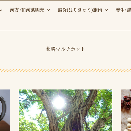
漢方・和漢薬販売
鍼灸(はりきゅう)施術
養生・
薬膳マルチポット