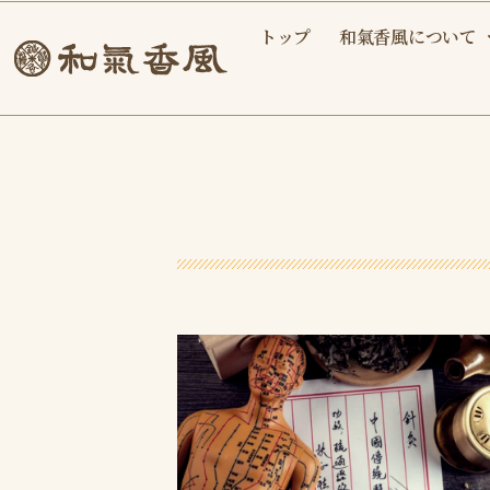
内
トップ
和氣香風について
容
を
ス
キ
ッ
プ