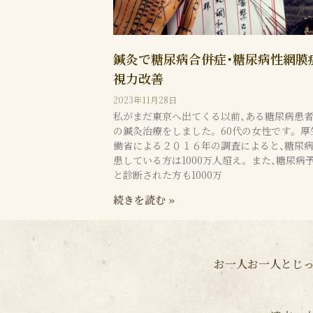
鍼灸で糖尿病合併症・糖尿病性網膜
視力改善
2023年11月28日
私がまだ東京へ出てくる以前、ある糖尿病患
の鍼灸治療をしました。 60代の女性です。 厚
働省による２０１６年の調査によると、糖尿
患している方は1000万人超え。 また、糖尿病
と診断された方も1000万
続きを読む »
お一人お一人とじっ