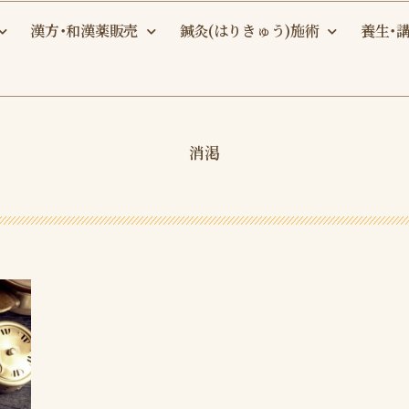
漢方・和漢薬販売
鍼灸(はりきゅう)施術
養生・
消渇