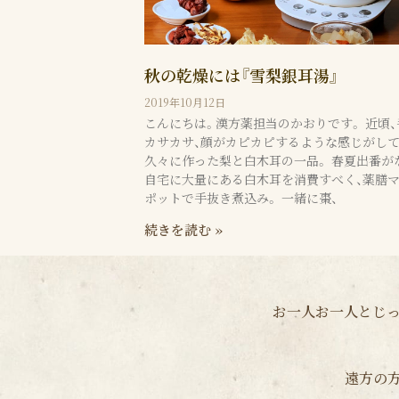
秋の乾燥には『雪梨銀耳湯』
2019年10月12日
こんにちは。漢方薬担当のかおりです。 近頃、
カサカサ、顔がカピカピするような感じがして
久々に作った梨と白木耳の一品。 春夏出番が
自宅に大量にある白木耳を消費すべく、薬膳
ポットで手抜き煮込み。 一緒に棗、
続きを読む »
お一人お一人とじっ
遠方の方