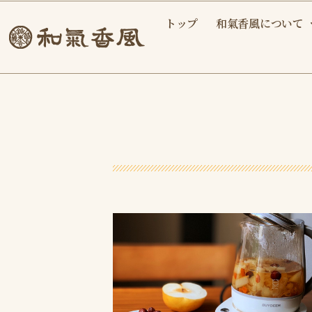
内
トップ
和氣香風について
容
を
ス
キ
ッ
プ