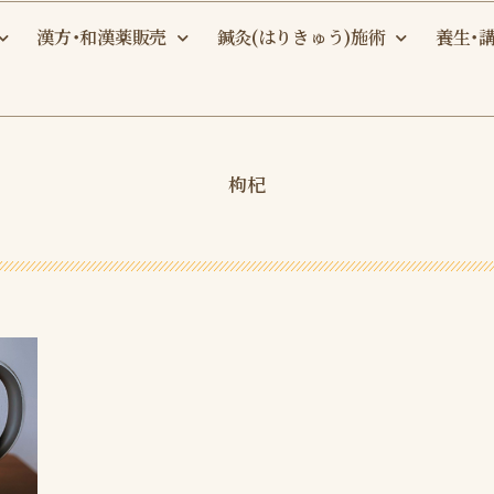
漢方・和漢薬販売
鍼灸(はりきゅう)施術
養生・
枸杞