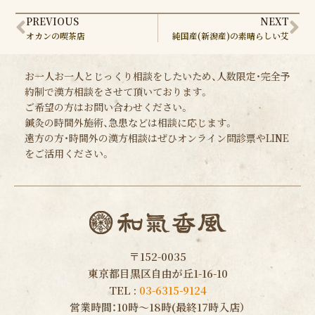
Prev
Ne
PREVIOUS
NEXT
オカンの喫茶店
純国産(新潟産)の素晴らしい艾
お一人お一人とじっくり相談をしたいため、人数限定・完全予
約制で漢方相談をさせて頂いております。
ご希望の方はお問い合わせください。
鍼灸の時間外施術、急患などは相談に応じます。
遠方の方・時間外の漢方相談はぜひオンライン問診票やLINE
をご活用ください。
〒152-0035
東京都目黒区自由が丘1-16-10
TEL :
03-6315-9124
営業時間：10時〜18時(最終17時入店）