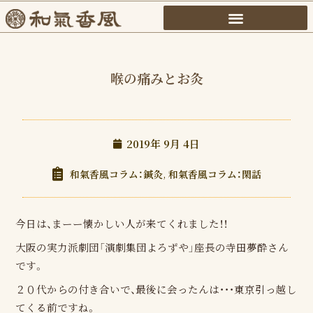
内
容
を
ス
喉の痛みとお灸
キ
ッ
プ
2019年 9月 4日
和氣香風コラム：鍼灸
,
和氣香風コラム：閑話
今日は、まーー懐かしい人が来てくれました！！
大阪の実力派劇団「演劇集団よろずや」座長の寺田夢酔さん
です。
２０代からの付き合いで、最後に会ったんは・・・東京引っ越し
てくる前ですね。