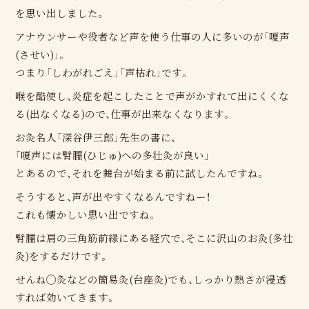
を思い出しました。
アナウンサーや役者など声を使う仕事の人に多いのが「嗄声
(させい)」。
つまり「しわがれごえ」「声枯れ」です。
喉を酷使し、炎症を起こしたことで声がかすれて出にくくな
る(出なくなる)ので、仕事が出来なくなります。
お灸名人「深谷伊三郎」先生の書に、
「嗄声には臂臑(ひじゅ)への多壮灸が良い」
とあるので、それを舞台が始まる前に試したんですね。
そうすると、声が出やすくなるんですねー！
これも懐かしい思い出ですね。
臂臑は肩の三角筋前縁にある経穴で、そこに沢山のお灸(多壮
灸)をするだけです。
せんね◯灸などの簡易灸(台座灸)でも、しっかり熱さが浸透
すれば効いてきます。