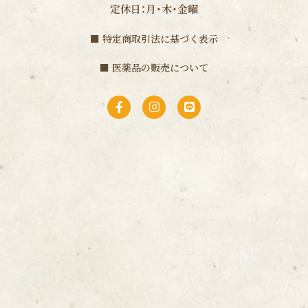
定休日：月・木・金曜
■
特定商取引法に基づく表示
■
医薬品の販売について
F
I
L
a
n
i
c
s
n
e
t
e
b
a
o
g
o
r
k
a
-
m
f