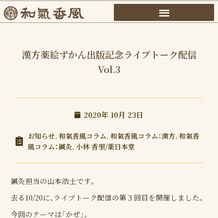
内
容
を
ス
漢方薬絵ずかん出版記念ライブトーク配信
キ
Vol.3
ッ
プ
2020年 10月 23日
お知らせ
,
和氣香風コラム
,
和氣香風コラム：漢方
,
和氣香
風コラム：鍼灸
,
小林 香里/薬日本堂
鍼灸担当の山本浩士です。
去る10/20に、ライブトーク配信の第３回目を開催しました。
今回のテーマは「かぜ」。