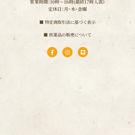
営業時間：10時〜18時(最終17時入店）
定休日：月・木・金曜
■
特定商取引法に基づく表示
■
医薬品の販売について
F
I
L
a
n
i
c
s
n
e
t
e
b
a
o
g
o
r
k
a
-
m
f