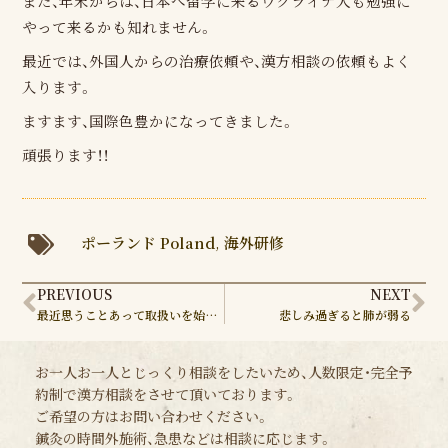
また、年末からは、日本へ留学に来るウクライナ人も勉強に
やって来るかも知れません。
最近では、外国人からの治療依頼や、漢方相談の依頼もよく
入ります。
ますます、国際色豊かになってきました。
頑張ります！！
ポーランド Poland
,
海外研修
Prev
Ne
PREVIOUS
NEXT
最近思うことあって取扱いを始めた商品
悲しみ過ぎると肺が弱る
お一人お一人とじっくり相談をしたいため、人数限定・完全予
約制で漢方相談をさせて頂いております。
ご希望の方はお問い合わせください。
鍼灸の時間外施術、急患などは相談に応じます。