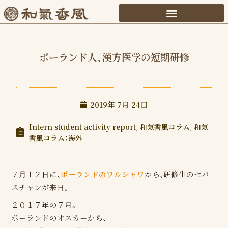
内
容
を
ス
ポーランド人、漢方医学の短期研修
キ
ッ
プ
2019年 7月 24日
Intern student activity report
,
和氣香風コラム
,
和氣
香風コラム：海外
７月１２日に、
ポーランドのワルシャワ
から、研修生のセバ
スチャンが来日。
２０１７年の７月。
ポーランドのオスカーから、