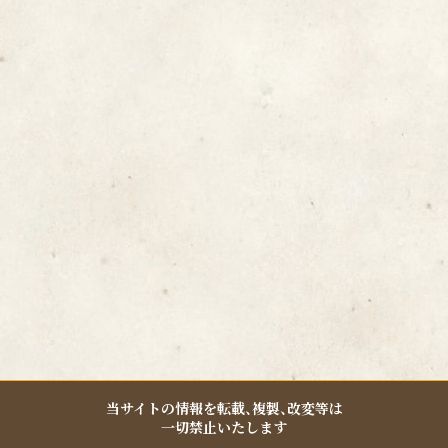
e
t
e
b
a
o
g
o
r
k
a
-
m
f
当サイトの情報を転載、複製、改変等は
一切禁止いたします