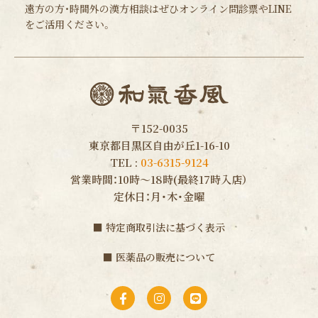
遠方の方・時間外の漢方相談はぜひオンライン問診票やLINE
をご活用ください。
〒152-0035
東京都目黒区自由が丘1-16-10
TEL :
03-6315-9124
営業時間：10時〜18時(最終17時入店）
定休日：月・木・金曜
■
特定商取引法に基づく表示
■
医薬品の販売について
F
I
L
a
n
i
c
s
n