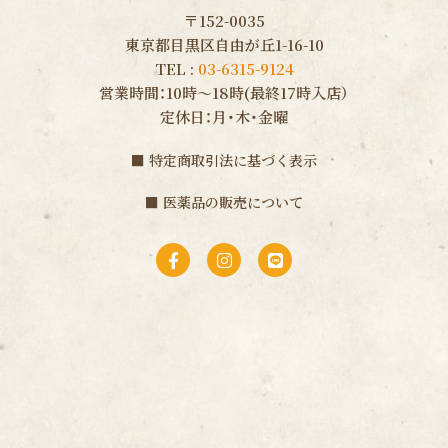
〒152-0035
東京都目黒区自由が丘1-16-10
TEL :
03-6315-9124
営業時間：10時〜18時(最終17時入店）
定休日：月・木・金曜
■
特定商取引法に基づく表示
■
医薬品の販売について
F
I
L
a
n
i
c
s
n
e
t
e
b
a
o
g
o
r
k
a
-
m
f