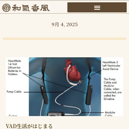
内
容
を
9月 4, 2025
ス
キ
ッ
プ
VAD生活がはじまる