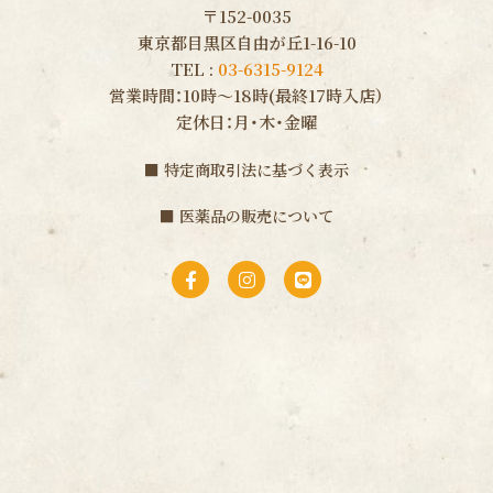
〒152-0035
東京都目黒区自由が丘1-16-10
TEL :
03-6315-9124
営業時間：10時〜18時(最終17時入店）
定休日：月・木・金曜
■
特定商取引法に基づく表示
■
医薬品の販売について
F
I
L
a
n
i
c
s
n
e
t
e
b
a
o
g
o
r
k
a
-
m
f