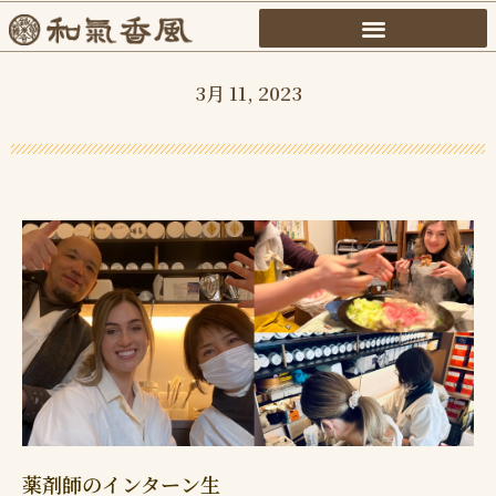
内
容
を
3月 11, 2023
ス
キ
ッ
プ
薬剤師のインターン生