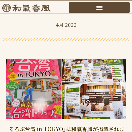
内
容
を
4月 2022
ス
キ
ッ
プ
「るるぶ台湾 in TOKYO」に和氣香風が掲載されま