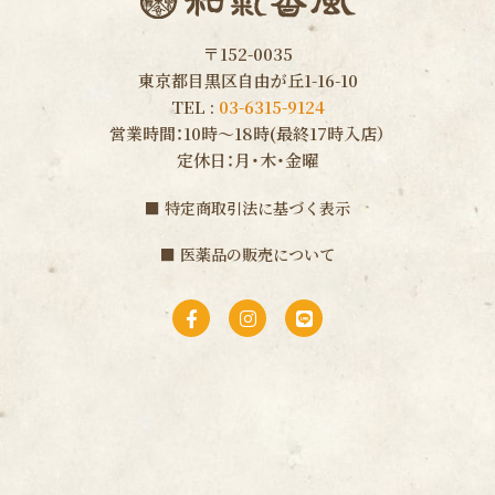
〒152-0035
東京都目黒区自由が丘1-16-10
TEL :
03-6315-9124
営業時間：10時〜18時(最終17時入店）
定休日：月・木・金曜
■
特定商取引法に基づく表示
■
医薬品の販売について
F
I
L
a
n
i
c
s
n
e
t
e
b
a
o
g
o
r
k
a
-
m
f