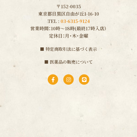
〒152-0035
東京都目黒区自由が丘1-16-10
TEL :
03-6315-9124
営業時間：10時〜18時(最終17時入店）
定休日：月・木・金曜
■
特定商取引法に基づく表示
■
医薬品の販売について
F
I
L
a
n
i
c
s
n
e
t
e
b
a
o
g
o
r
k
a
-
m
f