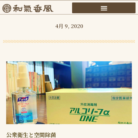
内
容
を
4月 9, 2020
ス
キ
ッ
プ
公衆衛生と空間除菌