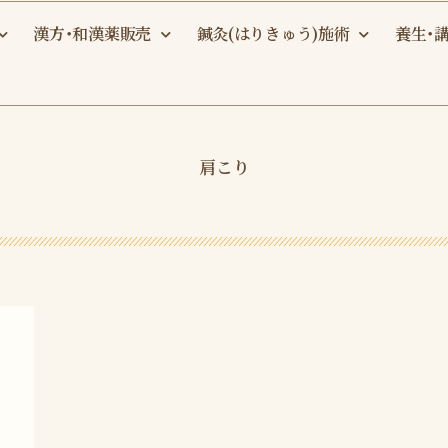
漢方・和漢薬販売
鍼灸(はりきゅう)施術
養生・
肩こり