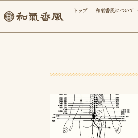
内
トップ
和氣香風について
容
を
ス
キ
ッ
プ