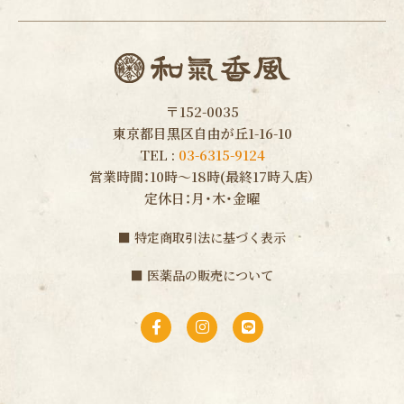
〒152-0035
東京都目黒区自由が丘1-16-10
TEL :
03-6315-9124
営業時間：10時〜18時(最終17時入店）
定休日：月・木・金曜
■
特定商取引法に基づく表示
■
医薬品の販売について
F
I
L
a
n
i
c
s
n
e
t
e
b
a
o
g
o
r