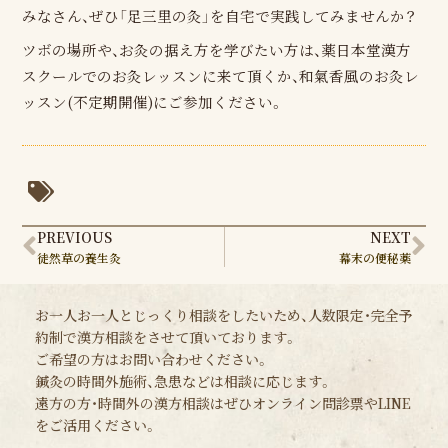
みなさん、ぜひ「足三里の灸」を自宅で実践してみませんか？
ツボの場所や、お灸の据え方を学びたい方は、薬日本堂漢方
スクールでのお灸レッスンに来て頂くか、和氣香風のお灸レ
ッスン(不定期開催)にご参加ください。
Prev
Ne
PREVIOUS
NEXT
徒然草の養生灸
幕末の便秘薬
お一人お一人とじっくり相談をしたいため、人数限定・完全予
約制で漢方相談をさせて頂いております。
ご希望の方はお問い合わせください。
鍼灸の時間外施術、急患などは相談に応じます。
遠方の方・時間外の漢方相談はぜひオンライン問診票やLINE
をご活用ください。