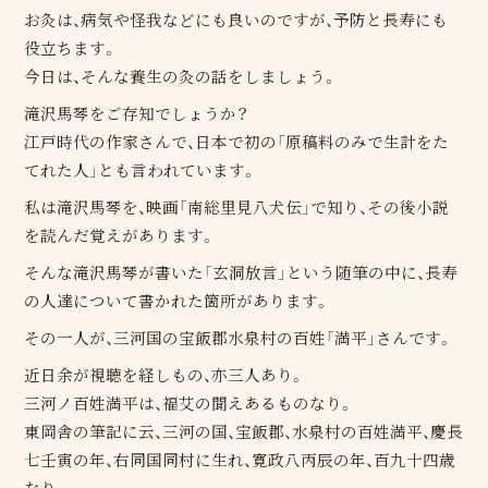
お灸は、病気や怪我などにも良いのですが、予防と長寿にも
役立ちます。
今日は、そんな養生の灸の話をしましょう。
滝沢馬琴をご存知でしょうか？
江戸時代の作家さんで、日本で初の「原稿料のみで生計をた
てれた人」とも言われています。
私は滝沢馬琴を、映画「南総里見八犬伝」で知り、その後小説
を読んだ覚えがあります。
そんな滝沢馬琴が書いた「玄洞放言」という随筆の中に、長寿
の人達について書かれた箇所があります。
その一人が、三河国の宝飯郡水泉村の百姓「満平」さんです。
近日余が視聴を経しもの、亦三人あり。
三河ノ百姓満平は、福艾の聞えあるものなり。
東岡舎の筆記に云、三河の国、宝飯郡、水泉村の百姓満平、慶長
七壬寅の年、右同国同村に生れ、寛政八丙辰の年、百九十四歳
なり。