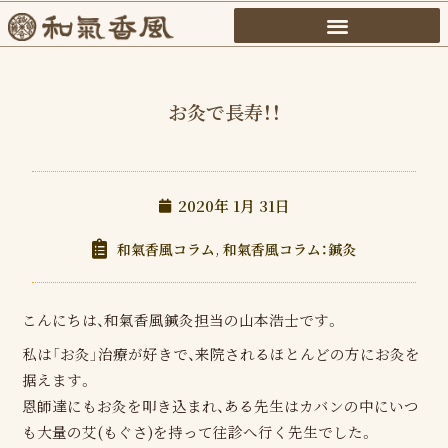
内
容
を
ス
お灸で長寿！！
キ
ッ
プ
2020年 1月 31日
和氣香風コラム
,
和氣香風コラム：鍼灸
こんにちは、和氣香風鍼灸担当の山本浩士です。
私は「お灸」治療が好きで、来院されるほとんどの方にお灸を
据えます。
恩師達にもお灸を叩き込まれ、ある先生はカバンの中にいつ
も大量の艾(もぐさ)を持って往診へ行く先生でした。