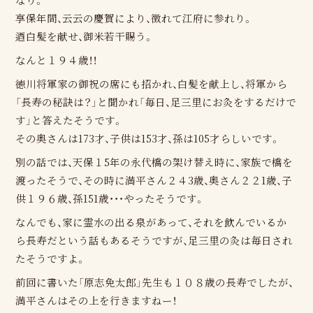
享保年間、云云の慶賀により、徴れて江府に参れり。
迺白髪を献せ、御米若干賜う。
なんと１９４歳！！
徳川将軍家の御祝の席にも招かれ、白髪を献上し、将軍から
「長寿の秘訣は？」と聞かれ「毎日、足三里にお灸をするだけで
す」と答えたそうです。
その奥さんは173才、子供は153才、孫は105才らしいです。
別の話では、天保１5年の永代橋の架け替え時に、家族で橋を
渡ったそうで、その時に満平さん２４3歳、奥さん２２1歳、子
供１９６歳、孫151歳・・・やったそうです。
なんでも、家に霊水の出る泉があって、それを飲んでいるか
ら長寿だという話もあるそうですが、足三里の灸は毎日され
たそうですよ。
前回に書いた「原志免太郎」先生も１０８歳の長寿でしたが、
満平さんはその上を行きますねー！