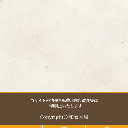
k
a
-
m
f
当サイトの情報を転載、複製、改変等は
一切禁止いたします
Copyright© 和氣香風