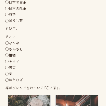
◯日本の白茶
◯日本の紅茶
◯煎茶
◯ほうじ茶
を使用。
そこに
◯なつめ
◯さんざし
◯柑橘
◯キウイ
◯黒豆
◯梨
◯はとむぎ
等がブレンドされている「○ノ茶」。