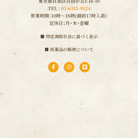
東京都目黒区自由が丘1-16-10
TEL :
03-6315-9124
営業時間：10時〜18時(最終17時入店）
定休日：月・木・金曜
■
特定商取引法に基づく表示
■
医薬品の販売について
F
I
L
a
n
i
c
s
n
e
t
e
b
a
o
g
o
r
k
a
-
m
f