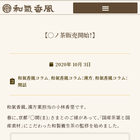
内
容
を
ス
【◯ノ茶販売開始！】
キ
ッ
プ
2020年 10月 3日
和氣香風コラム
,
和氣香風コラム：漢方
,
和氣香風コラム：
閑話
和氣香風、漢方薬担当の小林香里です。
春に、京都「◯間(ま)」さまとのご縁があって、「国産茶葉と国
産素材」にこだわった和製養生茶の監修を始めました。